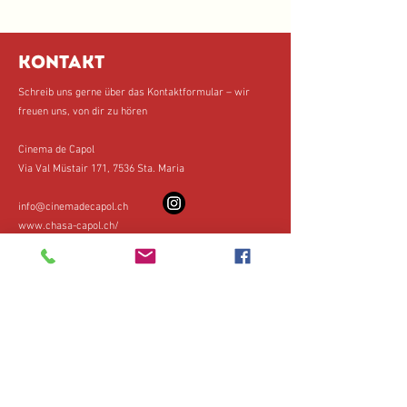
Kontakt
Schreib uns gerne über das Kontaktformular – wir
freuen uns, von dir zu hören
Cinema de Capol
Via Val Müstair 171, 7536 Sta. Maria
info@cinemadecapol.ch
www.
chasa-capol.ch/
Vorname
Nachname